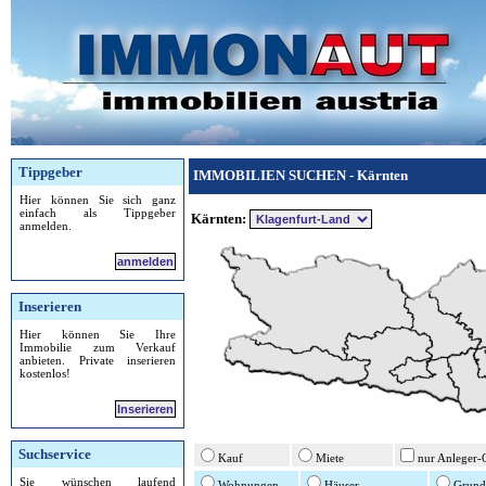
Tippgeber
IMMOBILIEN SUCHEN - Kärnten
Hier können Sie sich ganz
einfach als Tippgeber
Kärnten:
anmelden.
anmelden
Inserieren
Hier können Sie Ihre
Immobilie zum Verkauf
anbieten. Private inserieren
kostenlos!
Inserieren
Suchservice
Kauf
Miete
nur Anleger-
Sie wünschen laufend
Wohnungen
Häuser
Grund