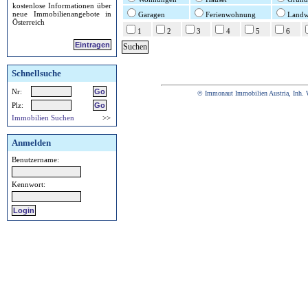
kostenlose Informationen über
neue Immobilienangebote in
Garagen
Ferienwohnung
Landwi
Österreich
1
2
3
4
5
6
Eintragen
Schnellsuche
Nr:
© Immonaut Immobilien Austria, Inh. 
Plz:
Immobilien Suchen
>>
Anmelden
Benutzername:
Kennwort: