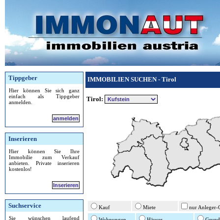
Tippgeber
IMMOBILIEN SUCHEN - Tirol
Hier können Sie sich ganz
einfach als Tippgeber
Tirol:
anmelden.
anmelden
Inserieren
Hier können Sie Ihre
Immobilie zum Verkauf
anbieten. Private inserieren
kostenlos!
Inserieren
Suchservice
Kauf
Miete
nur Anleger-
Sie wünschen laufend
Wohnungen
Häuser
Grund