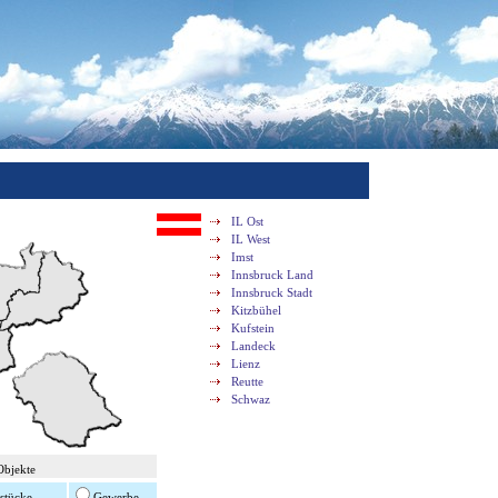
IL Ost
IL West
Imst
Innsbruck Land
Innsbruck Stadt
Kitzbühel
Kufstein
Landeck
Lienz
Reutte
Schwaz
Objekte
stücke
Gewerbe