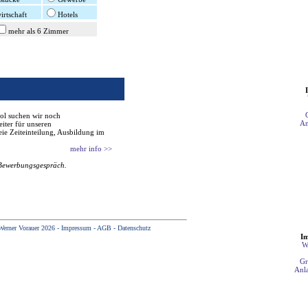
rtschaft
Hotels
mehr als 6 Zimmer
ol suchen wir noch
An
iter für unseren
eie Zeiteinteilung, Ausbildung im
mehr info >>
 Bewerbungsgespräch.
Werner Vorauer 2026 -
Impressum
-
AGB
-
Datenschutz
Im
W
Gr
Anla