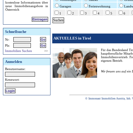
kostenlose Informationen über
neue Immobilienangebote in
Garagen
Ferienwohnung
Landwi
Österreich
1
2
3
4
5
6
Eintragen
Schnellsuche
AKTUELLES in Tirol
Nr:
Plz:
Für das Bundesland Tir
Immobilien Suchen
>>
hauptberufliche Mitarbe
Immobilienvertrieb. Fr
eigenen Betrieb.
Anmelden
Benutzername:
Wir freuen uns auf ein
Kennwort:
© Immonaut Immobilien Austria, Inh. 