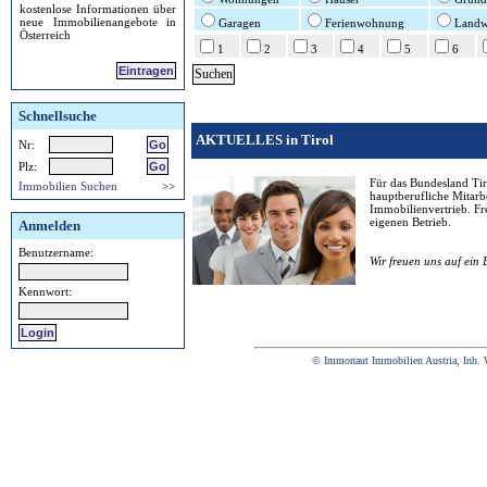
kostenlose Informationen über
neue Immobilienangebote in
Garagen
Ferienwohnung
Landwi
Österreich
1
2
3
4
5
6
Eintragen
Schnellsuche
AKTUELLES in Tirol
Nr:
Plz:
Für das Bundesland Tir
Immobilien Suchen
>>
hauptberufliche Mitarbe
Immobilienvertrieb. Fr
eigenen Betrieb.
Anmelden
Benutzername:
Wir freuen uns auf ein
Kennwort:
© Immonaut Immobilien Austria, Inh. 