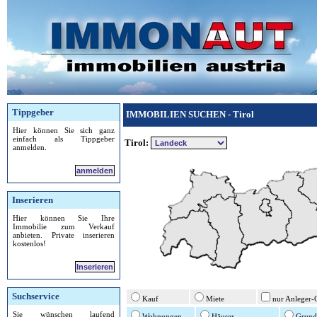
Tippgeber
IMMOBILIEN SUCHEN - Tirol
Hier können Sie sich ganz
einfach als Tippgeber
Tirol:
anmelden.
anmelden
Inserieren
Hier können Sie Ihre
Immobilie zum Verkauf
anbieten. Private inserieren
kostenlos!
Inserieren
Suchservice
Kauf
Miete
nur Anleger-
Sie wünschen laufend
Wohnungen
Häuser
Grund